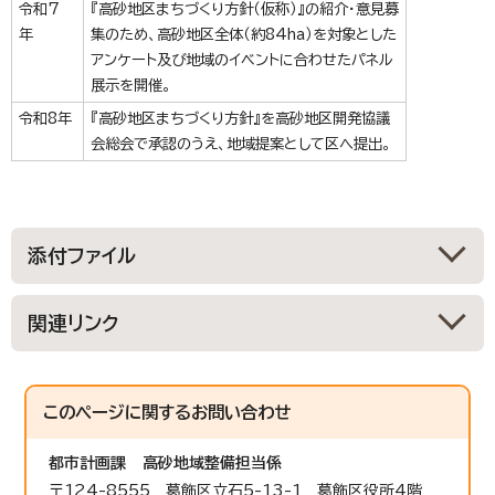
令和7
『高砂地区まちづくり方針（仮称）』の紹介・意見募
年
集のため、高砂地区全体（約84ha）を対象とした
アンケート及び地域のイベントに合わせたパネル
展示を開催。
令和8年
『高砂地区まちづくり方針』を高砂地区開発協議
会総会で承認のうえ、地域提案として区へ提出。
添付ファイル
関連リンク
このページに関する
お問い合わせ
都市計画課
高砂地域整備担当係
〒124-8555 葛飾区立石5-13-1 葛飾区役所4階