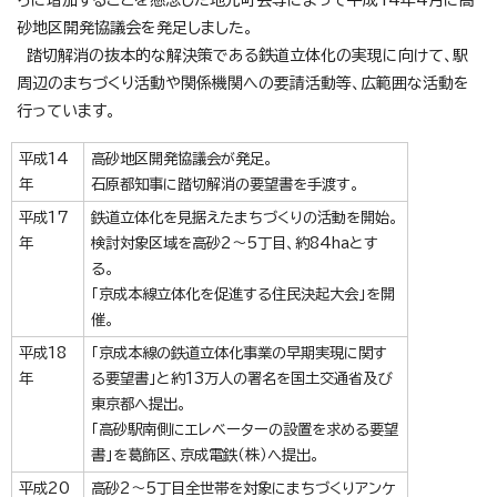
らに増加することを懸念した地元町会等によって平成14年4月に高
砂地区開発協議会を発足しました。
踏切解消の抜本的な解決策である鉄道立体化の実現に向けて、駅
周辺のまちづくり活動や関係機関への要請活動等、広範囲な活動を
行っています。
平成14
高砂地区開発協議会が発足。
年
石原都知事に踏切解消の要望書を手渡す。
平成17
鉄道立体化を見据えたまちづくりの活動を開始。
年
検討対象区域を高砂2～5丁目、約84haとす
る。
「京成本線立体化を促進する住民決起大会」を開
催。
平成18
「京成本線の鉄道立体化事業の早期実現に関す
年
る要望書」と約13万人の署名を国土交通省及び
東京都へ提出。
「高砂駅南側にエレベーターの設置を求める要望
書」を葛飾区、京成電鉄（株）へ提出。
平成20
高砂2～5丁目全世帯を対象にまちづくりアンケ