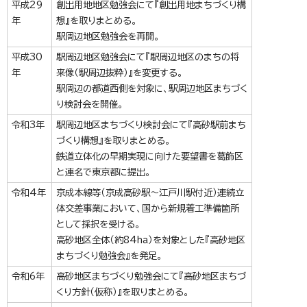
平成29
創出用地地区勉強会にて『創出用地まちづくり構
年
想』を取りまとめる。
駅周辺地区勉強会を再開。
平成30
駅周辺地区勉強会にて『駅周辺地区のまちの将
年
来像（駅周辺抜粋）』を変更する。
駅周辺の都道西側を対象に、駅周辺地区まちづく
り検討会を開催。
令和3年
駅周辺地区まちづくり検討会にて『高砂駅前まち
づくり構想』を取りまとめる。
鉄道立体化の早期実現に向けた要望書を葛飾区
と連名で東京都に提出。
令和4年
京成本線等（京成高砂駅～江戸川駅付近）連続立
体交差事業において、国から新規着工準備箇所
として採択を受ける。
高砂地区全体（約84ha）を対象とした『高砂地区
まちづくり勉強会』を発足。
令和6年
高砂地区まちづくり勉強会にて『高砂地区まちづ
くり方針（仮称）』を取りまとめる。