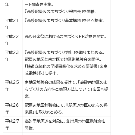
年
ート調査を実施。
『高砂駅周辺のまちづくり報告会』を開催。
平成21
『高砂駅周辺まちづくり基本構想』を区へ提案。
年
平成22
高砂音楽祭におけるまちづくりPR活動を開始。
年
平成23
『高砂駅周辺まちづくり方針』を取りまとめる。
年
駅周辺地区と南地区で地区別勉強会を開催。
「鉄道立体化の早期事業化を求める要望書」を京
成電鉄（株）に提出。
平成25
南地区勉強会の成果を受けて、『高砂南地区のま
年
ちづくりの方向性と実現方法について』を区へ提
案。
平成26
駅周辺地区勉強会にて、『駅周辺地区のまちの将
年
来像』を取りまとめる。
平成27
高砂団地周辺を対象に、創出用地地区勉強会を
年
開催。