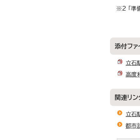
※2 「
添付ファ
立石
高度利
関連リン
立石
都市