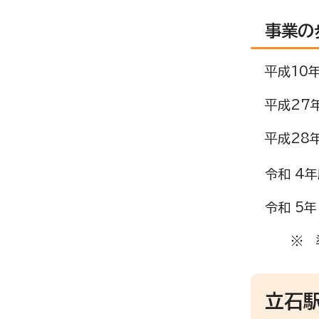
事業の
平成10
平成27
平成28
令和 4
令和 5
※ 準
立石