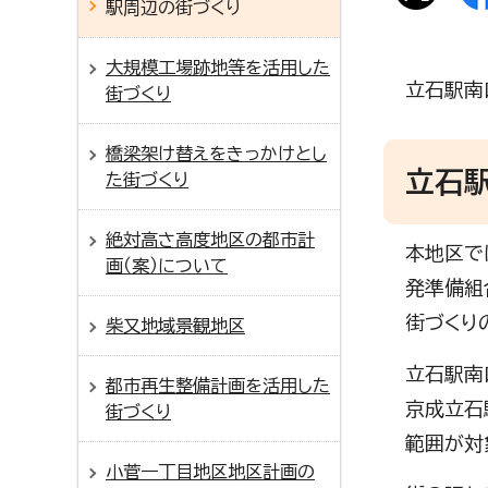
駅周辺の街づくり
大規模工場跡地等を活用した
立石駅南
街づくり
橋梁架け替えをきっかけとし
立石
た街づくり
絶対高さ高度地区の都市計
本地区で
画（案）について
発準備組
街づくり
柴又地域景観地区
立石駅南
都市再生整備計画を活用した
京成立石
街づくり
範囲が対
小菅一丁目地区地区計画の