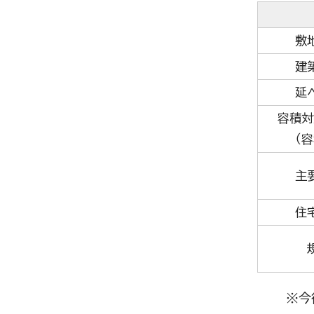
敷
建
延
容積対
（
主
住
※今後の