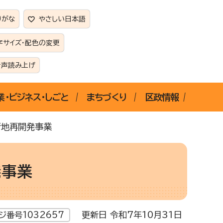
りがな
やさしい日本語
字サイズ・配色の変更
音声読み上げ
業・ビジネス・しごと
まちづくり
区政情報
街地再開発事業
発事業
更新日 令和7年10月31日
ジ番号1032657