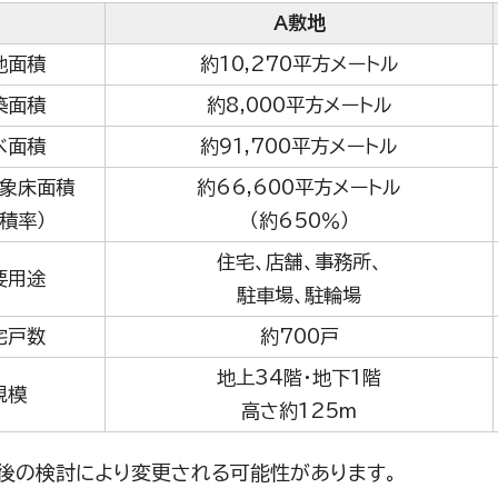
A敷地
地面積
約10,270平方メートル
築面積
約8,000平方メートル
べ面積
約91,700平方メートル
象床面積
約66,600平方メートル
容積率）
（約650％）
住宅、店舗、事務所、
要用途
駐車場、駐輪場
宅戸数
約700戸
地上34階・地下1階
規模
高さ約125m
検討により変更される可能性があります。