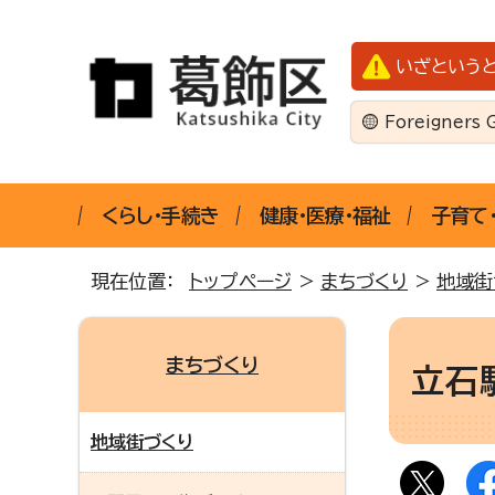
いざという
Foreigners 
くらし・手続き
健康・医療・福祉
子育て
現在位置：
トップページ
>
まちづくり
>
地域街
まちづくり
立石
地域街づくり