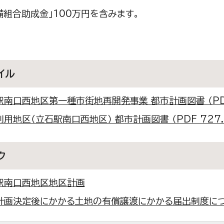
準備組合助成金」100万円を含みます。
イル
駅南口西地区第一種市街地再開発事業 都市計画図書 （PDF 
用地区（立石駅南口西地区） 都市計画図書 （PDF 727.
ク
駅南口西地区地区計画
計画決定後にかかる土地の有償譲渡にかかる届出制度に