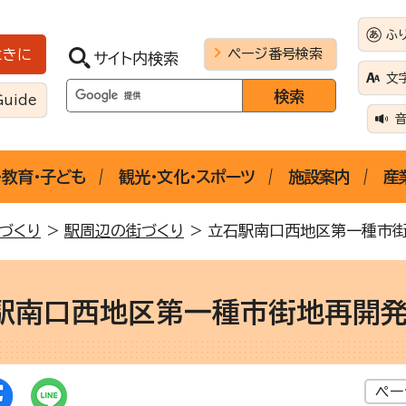
ふ
ページ番号検索
ときに
サイト内検索
文
Guide
・教育・子ども
観光・文化・スポーツ
施設案内
産
づくり
>
駅周辺の街づくり
> 立石駅南口西地区第一種市
駅南口西地区第一種市街地再開
ペー