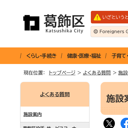
いざという
Foreigners 
くらし・手続き
健康・医療・福祉
子育て
現在位置：
トップページ
>
よくある質問
>
施設
よくある質問
施設
施設案内