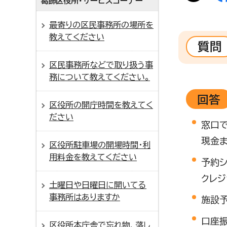
葛飾区役所・サービスコーナー
最寄りの区民事務所の場所を
教えてください
質問
区民事務所などで取り扱う事
務について教えてください。
回答
区役所の開庁時間を教えてく
ださい
窓口
現金
区役所駐車場の開場時間・利
用料金を教えてください
予約
クレジ
土曜日や日曜日に開いてる
事務所はありますか
施設
口座
区役所本庁舎で忘れ物、落し