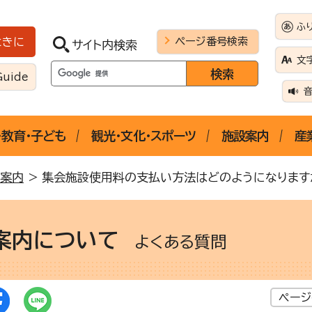
ふ
ページ番号検索
ときに
サイト内検索
文
Guide
・教育・子ども
観光・文化・スポーツ
施設案内
産
案内
> 集会施設使用料の支払い方法はどのようになります
案内について
よくある質問
ページ