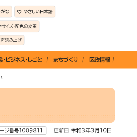
りがな
やさしい日本語
字サイズ・配色の変更
音声読み上げ
業・ビジネス・しごと
まちづくり
区政情報
い
更新日 令和3年3月10日
ージ番号1009811