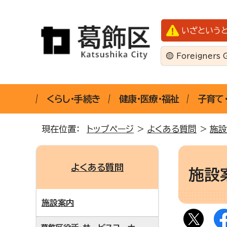
いざという
Foreigners 
くらし・手続き
健康・医療・福祉
子育て
現在位置：
トップページ
>
よくある質問
>
施設
よくある質問
施設
施設案内