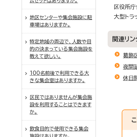
ムセットはありますか。
区役所庁
大型トラ
地区センターや集会施設に駐
車場はありますか。
関連リン
特定地域の周辺で、人数や目
的の決まっている集会施設を
葛飾
教えて欲しい。
夜間
100名前後で利用できる大
休日
きな集会室はありますか。
区民ではありませんが集会施
設を利用することはできます
か。
飲食目的で使用できる集会
施設はありますか。