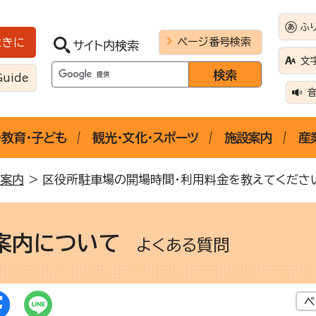
ふ
ページ番号検索
ときに
サイト内検索
文
Guide
・教育・子ども
観光・文化・スポーツ
施設案内
産
案内
> 区役所駐車場の開場時間・利用料金を教えてくださ
案内について
よくある質問
ペ