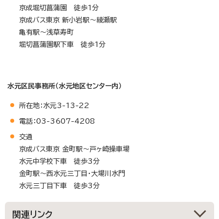
京成堀切菖蒲園 徒歩1分
京成バス東京 新小岩駅～綾瀬駅
亀有駅～浅草寿町
堀切菖蒲園駅下車 徒歩1分
水元区民事務所（水元地区センター内）
所在地：水元3-13-22
電話：03-3607-4208
交通
京成バス東京 金町駅～戸ヶ崎操車場
水元中学校下車 徒歩3分
金町駅～西水元三丁目・大場川水門
水元三丁目下車 徒歩3分
関連リンク