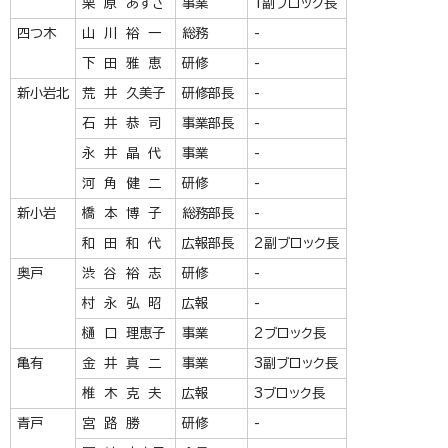
栗 原 あずさ
事業
1副ブロック長
四つ木
山 川 裕 一
総務
-
下 田 雅 恵
研修
-
新小岩北
荒 井 久美子
研修部長
-
石 井 恭 司
事業部長
-
永 井 晶 代
事業
-
河 角 健 二
研修
-
新小岩
橋 本 博 子
総務部長
-
和 田 和 代
広報部長
2副ブロック長
奥戸
渋 谷 裕 志
研修
-
村 永 弘 昭
広報
-
樋 口 理恵子
事業
2ブロック長
亀有
金 井 真 二
事業
3副ブロック長
椎 木 克 夫
広報
3ブロック長
青戸
宮 路 勝
研修
-