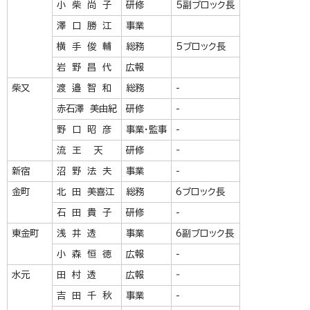
小 柴 尚 子
研修
5副ブロック長
澤 口 勝 江
事業
横 手 俊 輔
総務
5ブロック長
岩 野 昌 代
広報
柴又
渡 邉 智 和
総務
-
赤石澤 美由紀
研修
-
野 口 昭 彦
事業・監事
-
流 王 天
研修
‐
新宿
沼 野 法 夫
事業
-
金町
北 田 美喜江
総務
6ブロック長
石 田 貴 子
研修
-
東金町
浅 井 透
事業
6副ブロック長
小 森 恒 徳
広報
-
水元
田 村 透
広報
‐
吉 田 千 秋
事業
-