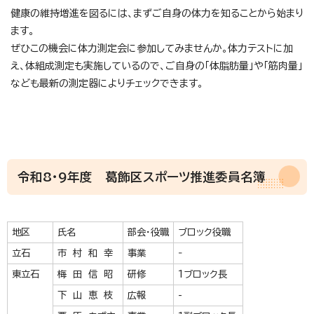
健康の維持増進を図るには、まずご自身の体力を知ることから始まり
ます。
ぜひこの機会に体力測定会に参加してみませんか。体力テストに加
え、体組成測定も実施しているので、ご自身の「体脂肪量」や「筋肉量」
なども最新の測定器によりチェックできます。
令和8・9年度 葛飾区スポーツ推進委員名簿
地区
氏名
部会・役職
ブロック役職
立石
市 村 和 幸
事業
‐
東立石
梅 田 信 昭
研修
1ブロック長
下 山 恵 枝
広報
-