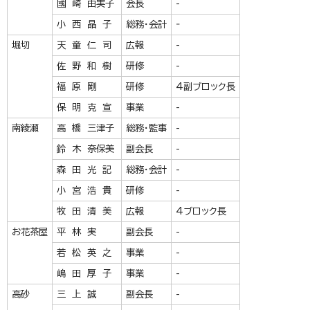
國 崎 由実子
会長
-
小 西 晶 子
総務・会計
‐
堀切
天 童 仁 司
広報
-
佐 野 和 樹
研修
-
福 原 剛
研修
4副ブロック長
保 明 克 宣
事業
-
南綾瀬
高 橋 三津子
総務・監事
-
鈴 木 奈保美
副会長
-
森 田 光 記
総務・会計
-
小 宮 浩 貴
研修
-
牧 田 清 美
広報
4ブロック長
お花茶屋
平 林 実
副会長
-
若 松 英 之
事業
-
嶋 田 厚 子
事業
-
高砂
三 上 誠
副会長
-