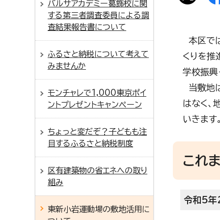
バルサアカデミー葛飾校に関
する第三者調査委員による調
査結果報告書について
本区では
ふるさと納税について考えて
くりを推
みませんか
学校振興
当敷地は
モンチャレで1,000東京ポイ
はなく、
ントプレゼントキャンペーン
いきます
ちょっと変だぞ？子どもも注
目するふるさと納税制度
これ
区有建築物の省エネへの取り
組み
令和5年
東新小岩運動場の敷地活用に