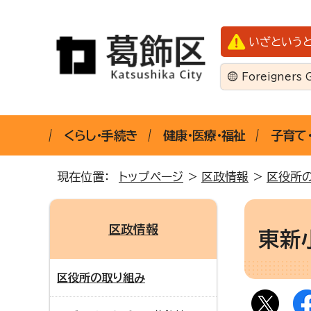
いざという
Foreigners 
くらし・手続き
健康・医療・福祉
子育て
現在位置：
トップページ
>
区政情報
>
区役所
区政情報
東新
区役所の取り組み