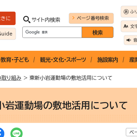
ふ
ページ番号検索
ときに
サイト内検索
文
Guide
・教育・子ども
観光・文化・スポーツ
施設案内
産
の取り組み
> 東新小岩運動場の敷地活用について
小岩運動場の敷地活用について
ペ