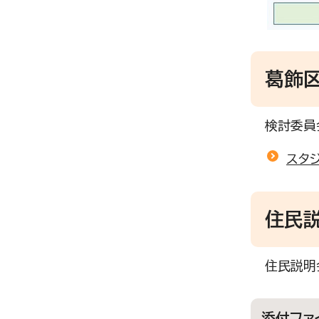
葛飾
検討委員
スタ
住民
住民説明
添付ファ