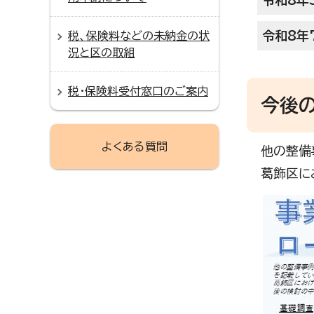
令和8年
令和8年
税、保険料などの未納金の状
況と区の取組
税・保険料受付窓口のご案内
今後
よくある質問
他の整備
葛飾区に