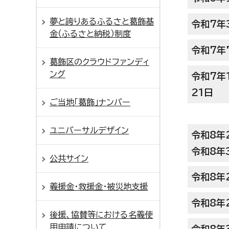
夢と誇りあるふるさと葛飾基
令和7年
金（ふるさと納税）制度
令和7年
葛飾区のクラウドファンディ
ング
令和7年
21日
ご当地「葛飾」ナンバー
ユニバーサルデザイン
令和8年
令和8年
公共サイン
令和8年
義援金・救援金・被災地支援
令和8年
後援、協賛等における名義使
用申請について