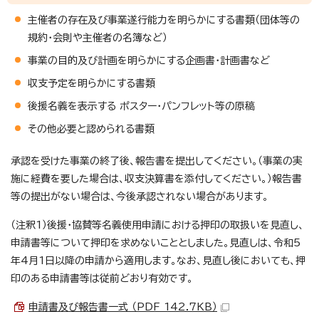
主催者の存在及び事業遂行能力を明らかにする書類（団体等の
規約・会則や主催者の名簿など）
事業の目的及び計画を明らかにする企画書・計画書など
収支予定を明らかにする書類
後援名義を表示する ポスター・パンフレット等の原稿
その他必要と認められる書類
承認を受けた事業の終了後、報告書を提出してください。（事業の実
施に経費を要した場合は、収支決算書を添付してください。）報告書
等の提出がない場合は、今後承認されない場合があります。
（注釈1）後援・協賛等名義使用申請における押印の取扱いを見直し、
申請書等について押印を求めないこととしました。見直しは、令和5
年4月1日以降の申請から適用します。なお、見直し後においても、押
印のある申請書等は従前どおり有効です。
申請書及び報告書一式 （PDF 142.7KB）