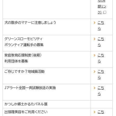
ら
（外
部リン
ク）
犬の散歩のマナーに注意しましょう
こち
ら
グリーンスローモビリティ
こち
ボランティア運転手の募集
ら
家庭教育応援制度（後期）
こち
利用団体を募集
ら
ご存じですか？地域猫活動
こち
ら
Jアラート全国一斉試験放送の実施
こち
ら
かつしか郷土かるたパネル展
出張理美容をご利用ください
こち