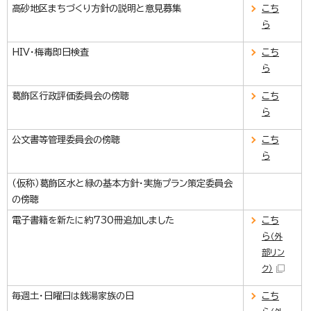
高砂地区まちづくり方針の説明と意見募集
こち
ら
HIV・梅毒即日検査
こち
ら
葛飾区行政評価委員会の傍聴
こち
ら
公文書等管理委員会の傍聴
こち
ら
（仮称）葛飾区水と緑の基本方針・実施プラン策定委員会
の傍聴
電子書籍を新たに約730冊追加しました
こち
ら
（外
部リン
ク）
毎週土・日曜日は銭湯家族の日
こち