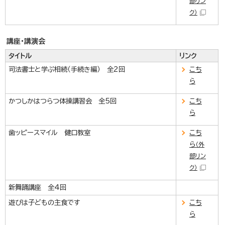
部リン
ク）
講座・講演会
タイトル
リンク
司法書士と学ぶ相続（手続き編） 全2回
こち
ら
かつしかはつらつ体操講習会 全5回
こち
ら
歯ッピースマイル 健口教室
こち
ら
（外
部リン
ク）
新舞踊講座 全4回
遊びは子どもの主食です
こち
ら