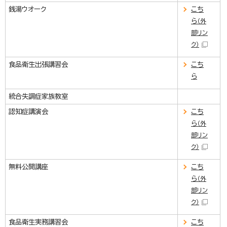
銭湯ウオーク
こち
ら
（外
部リン
ク）
食品衛生出張講習会
こち
ら
統合失調症家族教室
認知症講演会
こち
ら
（外
部リン
ク）
無料公開講座
こち
ら
（外
部リン
ク）
食品衛生実務講習会
こち