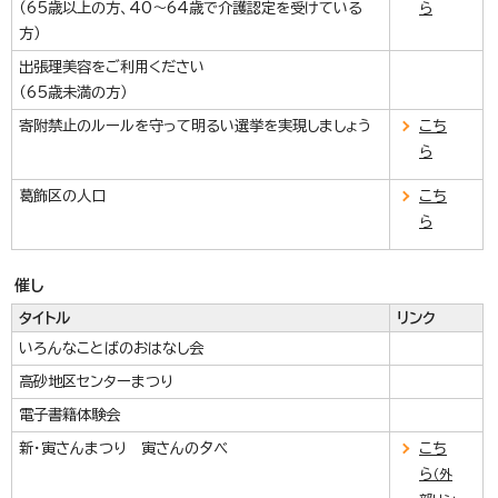
（65歳以上の方、40～64歳で介護認定を受けている
ら
方）
出張理美容をご利用ください
（65歳未満の方）
寄附禁止のルールを守って明るい選挙を実現しましょう
こち
ら
葛飾区の人口
こち
ら
催し
タイトル
リンク
いろんなことばのおはなし会
高砂地区センターまつり
電子書籍体験会
新・寅さんまつり 寅さんの夕べ
こち
ら
（外