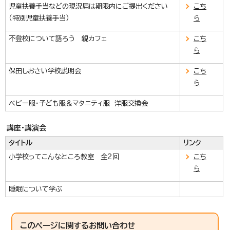
児童扶養手当などの現況届は期限内にご提出ください
こち
（特別児童扶養手当）
ら
不登校について語ろう 親カフェ
こち
ら
保田しおさい学校説明会
こち
ら
ベビー服・子ども服＆マタニティ服 洋服交換会
講座・講演会
タイトル
リンク
小学校ってこんなところ教室 全2回
こち
ら
睡眠について学ぶ
このページに関する
お問い合わせ