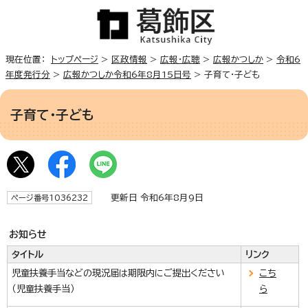
現在位置：
トップページ
>
区政情報
>
広報・広聴
>
広報かつしか
>
令和6
年度発行分
>
広報かつしか令和6年8月15日号
> 子育て・子ども
子育て・子ども
更新日 令和6年8月9日
ページ番号1036232
お知らせ
タイトル
リンク
児童扶養手当などの現況届は期限内にご提出ください
こち
（児童扶養手当）
ら