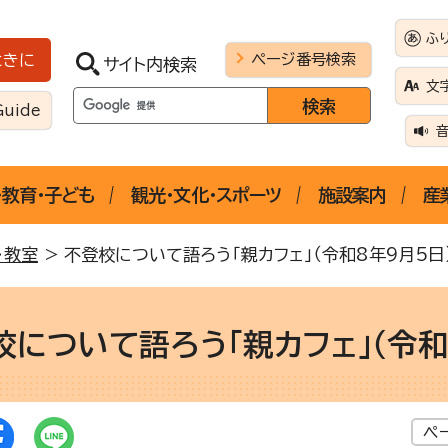
ふ
ページ番号検索
ときに
サイト内検索
文
Guide
・教育・子ども
観光・文化・スポーツ
施設案内
産
・教室
> 不登校について語ろう「親カフェ」（令和8年9月5日
校について語ろう「親カフェ」（令和
ペ