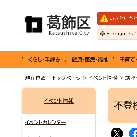
いざという
Foreigners 
くらし・手続き
健康・医療・福祉
子育て
現在位置：
トップページ
>
イベント情報
>
講座
イベント情報
不登
イベントカレンダー