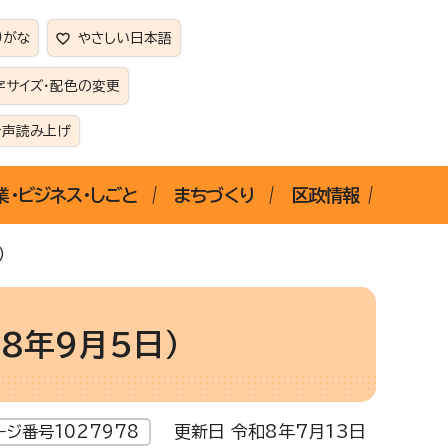
りがな
やさしい日本語
字サイズ・配色の変更
音声読み上げ
業・ビジネス・しごと
まちづくり
区政情報
）
8年9月5日）
更新日 令和8年7月13日
ージ番号1027978