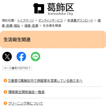
現在位置：
トップページ
>
オンラインサービス
>
申請書ダウンロード
>
健
康・医療・福祉
>
健康・医療
> 生活衛生関連
生活衛生関連
ページ番号1007411
【!重要!】葛飾区内で旅館業を営業している皆さまへ
環境衛生関係施設一覧表
クリーニング所について