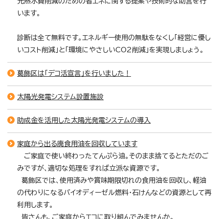
光熱水費削減のための省エネに関する提案や技術的な助言を行
います。
診断は全て無料です。エネルギー使用の無駄をなくし「経営に優し
いコスト削減」と「環境にやさしいCO2削減」を実現しましょう。
葛飾区は「デコ活宣言」を行いました！
太陽光発電システム設置施設
助成金を活用した太陽光発電システムの導入
家庭から出る廃食用油を回収しています
ご家庭で使い終わったてんぷら油。そのまま捨てるとただのご
みですが、適切な処理をすれば立派な資源です。
葛飾区では、使用済みや賞味期限切れの食用油を回収し、軽油
の代わりになるバイオディーゼル燃料・石けんなどの資源として再
利用します。
皆さんも、ご家庭からエコに取り組んでみませんか。