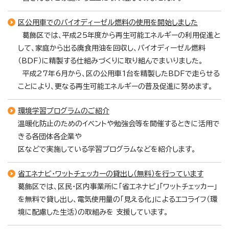
区公用車でのバイオディーゼル燃料の使用を開始しました
葛飾区では、平成25年度から再生可能エネルギーの利用促進と
して、家庭から出る廃食用油を回収し、バイオディーゼル燃料
（BDF）に精製する仕組みづくりに取り組んでまいりました。
平成27年6月から、区の公用車1台を精製したBDFで走らせる
ことにより、更なる再生可能エネルギーの普及促進に努めます。
環境学習プログラムのご紹介
温暖化防止のためのイベントや勉強会等を開催するときに活用で
きる各団体各企業や
区などで実施している学習プログラムなどを紹介します。
省エネナビ・ワットチェッカーの貸出し（無料）を行っています
葛飾区では、区民・区内事業所に「省エネナビ」「ワットチェッカー」
を無料で貸し出し、電気使用量の「見える化」によるエコライフ（環
境に配慮した生活）の取組みを 支援しています。