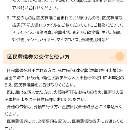
拡大しました。詳しくは、下記の全東京葬祭業協同組合連合会ま
でお問い合わせください。
下記のものは区民葬儀に含まれておりませんので、区民葬儀取
扱店（下記の添付ファイルをご覧ください。）にご相談ください。
ドライアイス、遺影写真、会葬礼状、返礼品、飲食費、生花、花輪、
御供物、テント、ハイヤー、マイクロバス、斎場使用料など
区民葬儀券の交付と使い方
区民葬儀を利用される方は、死亡届（死体火葬（埋葬）許可申請）の
届出の際に、区役所戸籍住民課または区民事務所の窓口にお申出の
うえ、区民葬儀券をお受け取りください。
既に届出を済ませた方は、火葬許可証をお持ちのうえ、最寄りの区
民事務所または戸籍住民課にお申出ください。
葬儀の依頼は、葬儀を行う方が直接区民葬儀取扱店にお申込みく
ださい。
区民葬儀券には、必要事項を記入し、区民葬儀取扱店にお渡しくだ
さい。