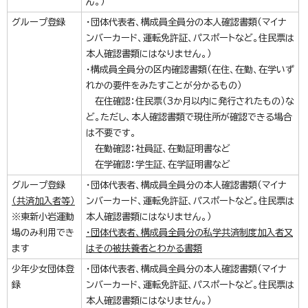
ん。）
グループ登録
・団体代表者、構成員全員分の本人確認書類（マイナ
ンバーカード、運転免許証、パスポートなど。住民票は
本人確認書類にはなりません。）
・構成員全員分の区内確認書類（在住、在勤、在学いず
れかの要件をみたすことが分かるもの）
在住確認：住民票（3か月以内に発行されたもの）な
ど。ただし、本人確認書類で現住所が確認できる場合
は不要です。
在勤確認：社員証、在勤証明書など
在学確認：学生証、在学証明書など
グループ登録
・団体代表者、構成員全員分の本人確認書類（マイナ
（共済加入者等）
ンバーカード、運転免許証、パスポートなど。住民票は
※東新小岩運動
本人確認書類にはなりません。）
場のみ利用でき
・団体代表者、構成員全員分の私学共済制度加入者又
ます
はその被扶養者とわかる書類
少年少女団体登
・団体代表者、構成員全員分の本人確認書類（マイナ
録
ンバーカード、運転免許証、パスポートなど。住民票は
本人確認書類にはなりません。）