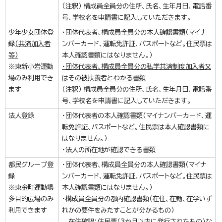
（注釈） 構成員全員分の住所、氏名、生年月日、電話番
号、学校名を申請書に記入していただきます。
少年少女団体登
・団体代表者、構成員全員分の本人確認書類（マイナ
録
（共済加入者
ンバーカード、運転免許証、パスポートなど。住民票は
等）
本人確認書類にはなりません。）
※東新小岩運動
・団体代表者、構成員全員
分の私学共済制度加入者又
場のみ利用でき
はその被扶養者とわかる書類
ます
（注釈） 構成員全員分の住所、氏名、生年月日、電話番
号、学校名を申請書に記入していただきます。
法人登録
・団体代表者の本人確認書類（マイナンバーカード、運
転免許証、パスポートなど。住民票は本人確認書類に
はなりません。）
・法人の所在地が確認できる書類
都民グループ登
・団体代表者、構成員全員分の本人確認書類（マイナ
録
ンバーカード、運転免許証、パスポートなど。住民票は
※東金町運動場
本人確認書類にはなりません。）
多目的広場のみ
・構成員全員分の都内確認書類（在住、在勤、在学いず
利用できます
れかの要件をみたすことが分かるもの）
在住確認：住民票（3か月以内に発行されたもの）な