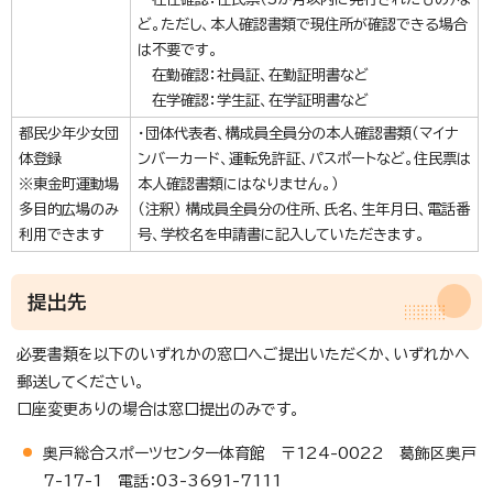
ど。ただし、本人確認書類で現住所が確認できる場合
は不要です。
在勤確認：社員証、在勤証明書など
在学確認：学生証、在学証明書など
都民少年少女団
・団体代表者、構成員全員分の本人確認書類（マイナ
体登録
ンバーカード、運転免許証、パスポートなど。住民票は
※東金町運動場
本人確認書類にはなりません。）
多目的広場のみ
（注釈） 構成員全員分の住所、氏名、生年月日、電話番
利用できます
号、学校名を申請書に記入していただきます。
提出先
必要書類を以下のいずれかの窓口へご提出いただくか、いずれかへ
郵送してください。
口座変更ありの場合は窓口提出のみです。
奥戸総合スポーツセンター体育館 〒124-0022 葛飾区奥戸
7-17-1 電話：03-3691-7111