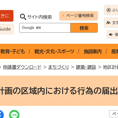
ふ
ページ番号検索
ときに
サイト内検索
文
Guide
・教育・子ども
観光・文化・スポーツ
施設案内
産
>
申請書ダウンロード
>
まちづくり
>
建築・建設
> 地区計
計画の区域内における行為の届出
ペ