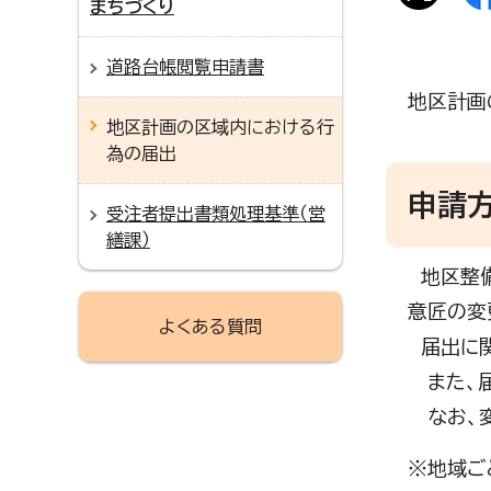
まちづくり
道路台帳閲覧申請書
地区計画
地区計画の区域内における行
為の届出
申請
受注者提出書類処理基準（営
繕課）
地区整備
意匠の変
よくある質問
届出に関
また、届
なお、変
※地域ご