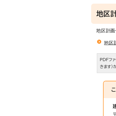
地区
地区計画
地区
PDFフ
きます）