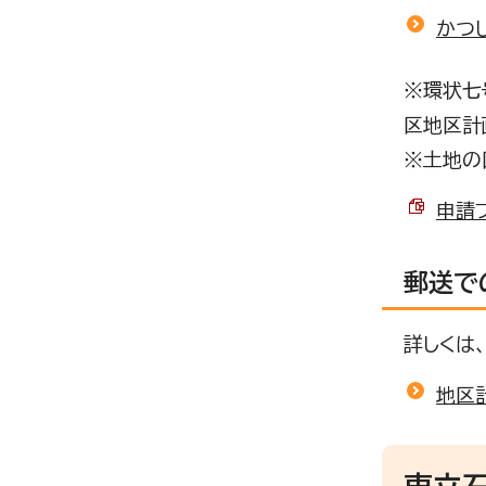
かつ
※環状七
区地区計
※土地の
申請フ
郵送で
詳しくは
地区