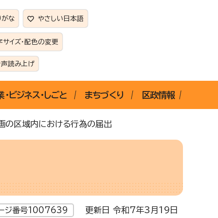
りがな
やさしい日本語
字サイズ・配色の変更
音声読み上げ
業・ビジネス・しごと
まちづくり
区政情報
画の区域内における行為の届出
更新日 令和7年3月19日
ージ番号1007639