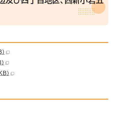
辺及び四丁目地区、西新小岩五
B）
）
KB）