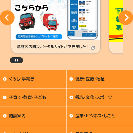
葛飾区の防災ポータルサイトができました！
葛
くらし・手続き
健康・医療・福祉
子育て・教育・子ども
観光・文化・スポーツ
施設案内
産業・ビジネス・しごと