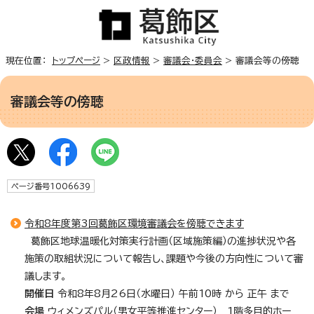
現在位置：
トップページ
>
区政情報
>
審議会・委員会
> 審議会等の傍聴
審議会等の傍聴
ページ番号1006639
令和8年度第3回葛飾区環境審議会を傍聴できます
葛飾区地球温暖化対策実行計画（区域施策編）の進捗状況や各
施策の取組状況について報告し、課題や今後の方向性について審
議します。
開催日
令和8年8月26日（水曜日）
午前10時 から 正午 まで
会場
ウィメンズパル（男女平等推進センター） 1階多目的ホー