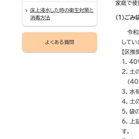
家庭で使
床上浸水した時の衛生対策と
（1）ご
消毒方法
令和元
してい
よくある質問
【区推
1. 
2. 
（40
3. 
4. 
5. 
6. 
す。