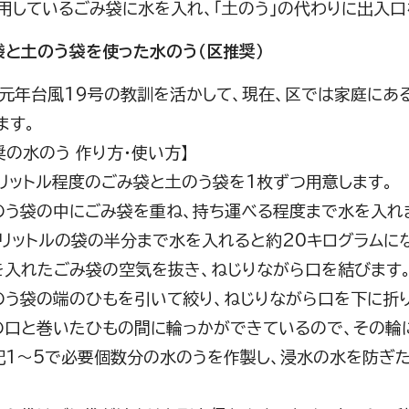
用しているごみ袋に水を入れ、「土のう」の代わりに出入
み袋と土のう袋を使った水のう（区推奨）
年台風19号の教訓を活かして、現在、区では家庭にあ
ます。
奨の水のう 作り方・使い方】
40リットル程度のごみ袋と土のう袋を1枚ずつ用意します。
土のう袋の中にごみ袋を重ね、持ち運べる程度まで水を入れ
リットルの袋の半分まで水を入れると約20キログラムにな
水を入れたごみ袋の空気を抜き、ねじりながら口を結びます
土のう袋の端のひもを引いて絞り、ねじりながら口を下に折
袋の口と巻いたひもの間に輪っかができているので、その輪
上記1～5で必要個数分の水のうを作製し、浸水の水を防ぎ