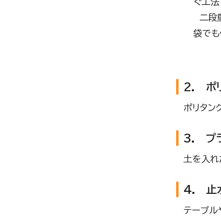
ぐ工法
二段重
袋でも
2. 
ポリタン
3. 
土を入れ
4. 
テーブル