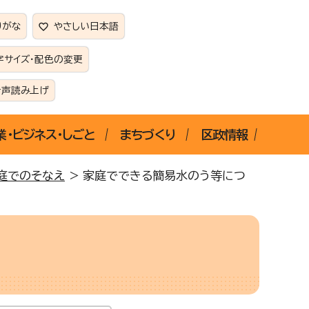
りがな
やさしい日本語
字サイズ・配色の変更
音声読み上げ
業・ビジネス・しごと
まちづくり
区政情報
庭でのそなえ
> 家庭でできる簡易水のう等につ