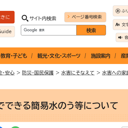
ふ
ページ番号検索
ときに
サイト内検索
文
Guide
・教育・子ども
観光・文化・スポーツ
施設案内
産
全・安心
>
防災・国民保護
>
水害にそなえて
>
水害への家
でできる簡易水のう等について