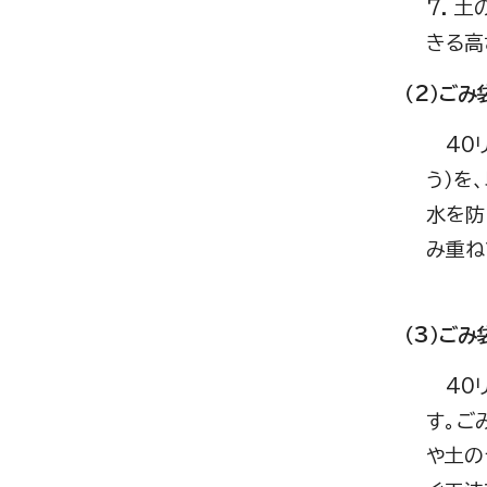
7. 
きる高
（2）ご
40リ
う）を
水を防
み重ね
（3）ご
40リ
す。ご
や土の