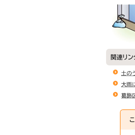
関連リン
土の
大雨
葛飾