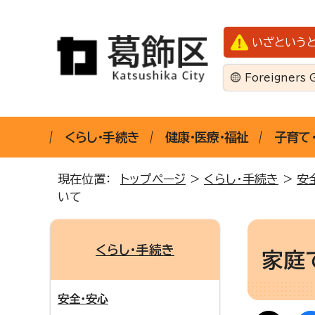
いざという
Foreigners 
くらし・手続き
健康・医療・福祉
子育て
現在位置：
トップページ
>
くらし・手続き
>
安
いて
くらし・手続き
家庭
安全・安心