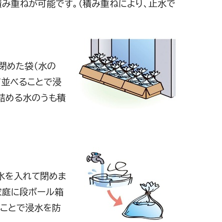
積み重ねが可能です。（積み重ねにより、止水で
閉めた袋（水の
て並べることで浸
詰める水のうも積
水を入れて閉めま
家庭に段ボール箱
ることで浸水を防