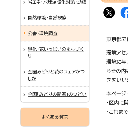
省エネ・地球温暖化対策・助成
自然環境・自然観察
公害・環境調査
東京都で
緑化・花いっぱいのまちづく
環境アセ
り
環境に与
らその内
全国みどりと花のフェアかつ
しか
きをいい
本ページ
全国「みどりの愛護」のつどい
・区内に
・これま
よくある質問