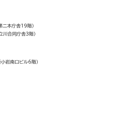
二本庁舎19階）
立川合同庁舎3階）
新小岩南口ビル6階）