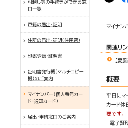
引越し等の手続きができる窓
口一覧
戸籍の届出・証明
マイナン
住所の届出・証明（住民票）
関連リン
印鑑登録・証明書
【葛
証明書発行機（マルチコピー
概要
機）のご案内
マイナンバー（個人番号カー
平日にマ
ド・通知カード）
カード休
要です。
届出・申請窓口のご案内
電子証