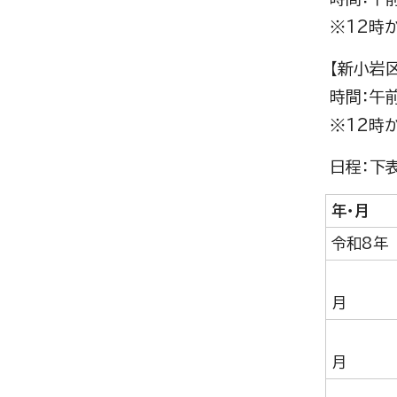
※12時
【新小岩
時間：午
※12時
日程：下
年・月
令和8年
月
月