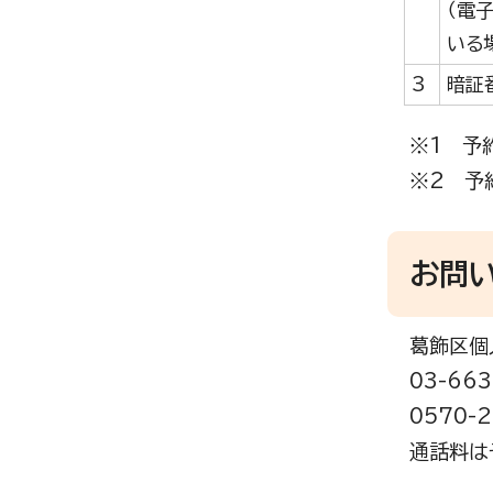
（電
いる
3
暗証
※1 予
※2 予
お問
葛飾区個
03-663
0570-
通話料は