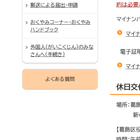
約は必要
郵送による届出・申請
マイナン
おくやみコーナー・おくやみ
ハンドブック
マイ
外国人（がいこくじん）のみな
電子証明
さんへ（手続き）
マイ
よくある質問
休日交
場所：葛
新小岩区
【葛飾区
時間：午