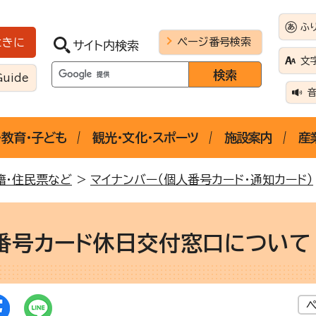
ふ
ページ番号検索
ときに
サイト内検索
文
Guide
・教育・子ども
観光・文化・スポーツ
施設案内
産
籍・住民票など
>
マイナンバー（個人番号カード・通知カード）
番号カード休日交付窓口について
ペ