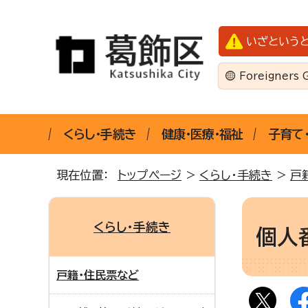
いざという
Foreigners 
くらし・手続き
健康・医療・福祉
子育て
現在位置：
トップページ
>
くらし・手続き
>
戸
くらし・手続き
個人
戸籍・住民票など