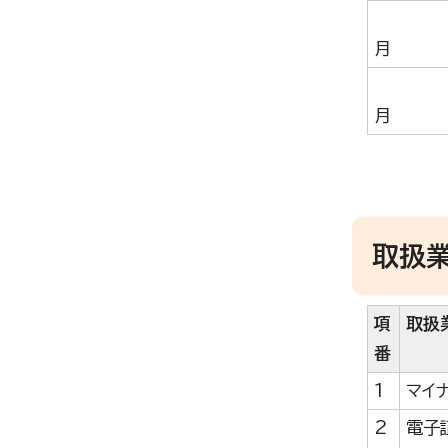
月
月
取扱
項
取扱
番
1
マイ
2
電子