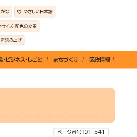
りがな
やさしい日本語
字サイズ・配色の変更
音声読み上げ
業・ビジネス・しごと
まちづくり
区政情報
ページ番号1011541