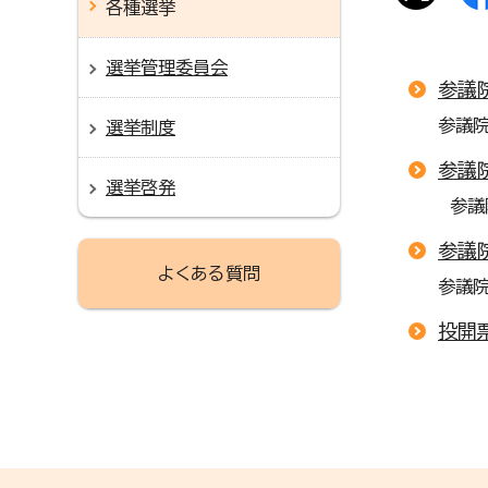
各種選挙
選挙管理委員会
参議
参議
選挙制度
参議
選挙啓発
参議
参議
よくある質問
参議院
投開