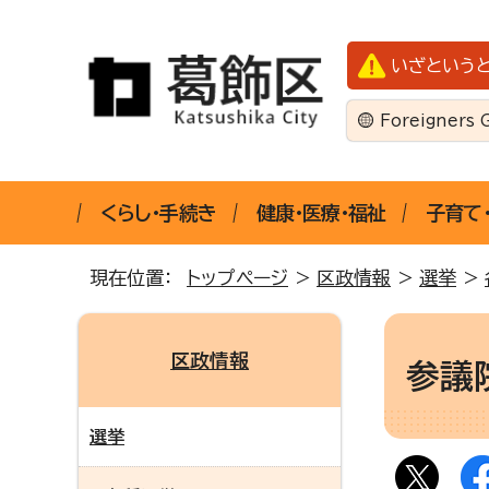
いざという
Foreigners 
くらし・手続き
健康・医療・福祉
子育て
現在位置：
トップページ
>
区政情報
>
選挙
>
区政情報
参議
選挙