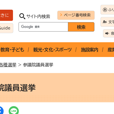
ふ
ページ番号検索
ときに
サイト内検索
文
Guide
・教育・子ども
観光・文化・スポーツ
施設案内
産
各種選挙
> 参議院議員選挙
院議員選挙