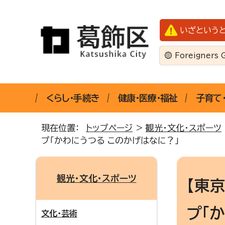
いざという
Foreigners 
くらし・手続き
健康・医療・福祉
子育て
現在位置：
トップページ
>
観光・文化・スポーツ
プ「かわにうつる このかげはなに？」
観光・文化・スポーツ
【東
プ「
文化・芸術