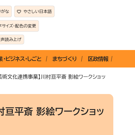
りがな
やさしい日本語
字サイズ・配色の変更
音声読み上げ
業・ビジネス・しごと
まちづくり
区政情報
芸術文化連携事業】川村亘平斎 影絵ワークショッ
村亘平斎 影絵ワークショッ