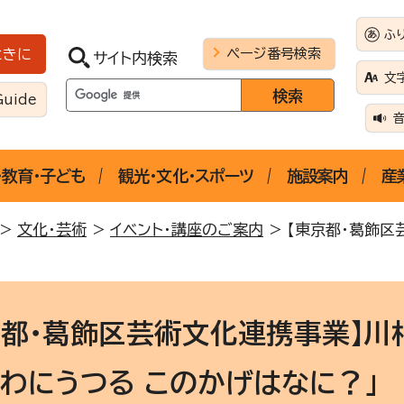
ふ
ページ番号検索
ときに
サイト内検索
文
Guide
・教育・子ども
観光・文化・スポーツ
施設案内
産
>
文化・芸術
>
イベント・講座のご案内
> 【東京都・葛飾区
京都・葛飾区芸術文化連携事業】川
かわにうつる このかげはなに？」