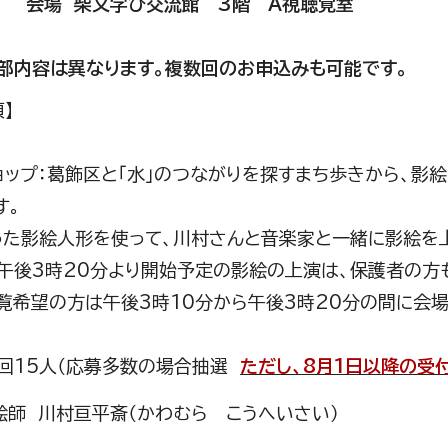
柴又学び交流館 3階 A視聴覚室
部内容は異なります。複数回のお申込みも可能です。
】
ョップ：葛飾区と「水」のつながりを探すまち歩きから、影
す。
った影絵人形を使って、川村さんと音楽家と一緒に影絵を
後3時20分より開始予定の影絵の上演は、保護者の方
望の方は午後3時10分から午後3時20分の間に会場
回15人（応募多数の場合抽選
ただし、8月1日以降の受
絵師 川村亘平斎（かわむら こうへいさい）