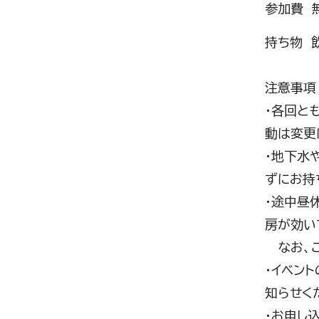
参加費 
持ち物 
注意事項
・各回と
動は変更
・地下水
ずにお持
・途中昼
房が効い
なお、ご
・イベン
知らせく
・お申し