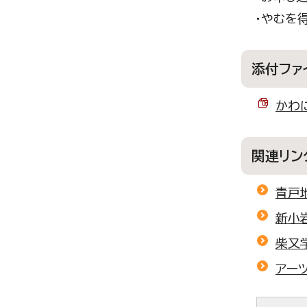
・やむを
添付ファ
かわに
関連リン
青戸
新小
柴又
アー