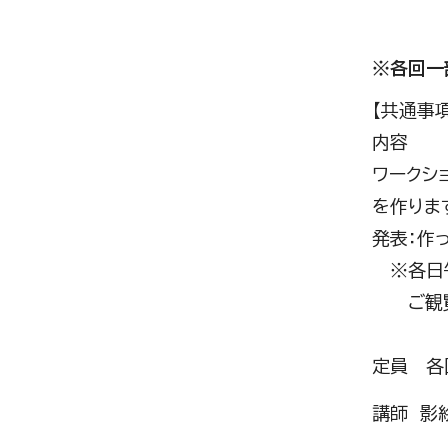
会場 
※各回一
【共通事項
内容
ワークシ
を作りま
発表：作
※各日午
ご観覧希
定員 各
講師 影