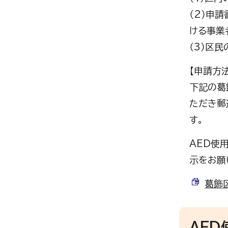
（2）申
ける事業
（3）区
【申請方法
下記の葛
ただき郵
す。
AED使
示をお願
葛飾区
AE