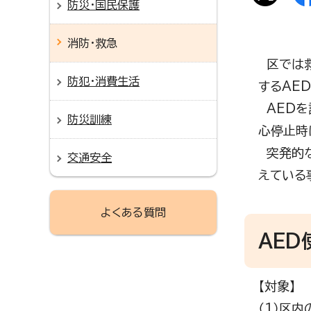
防災・国民保護
消防・救急
区では救
防犯・消費生活
するAE
AEDを
防災訓練
心停止時
突発的な
交通安全
えている
よくある質問
AED
【対象】
（1）区