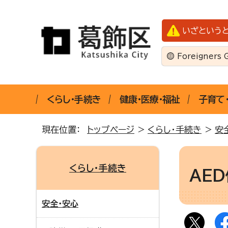
いざという
Foreigners 
くらし・手続き
健康・医療・福祉
子育て
現在位置：
トップページ
>
くらし・手続き
>
安
くらし・手続き
AE
安全・安心