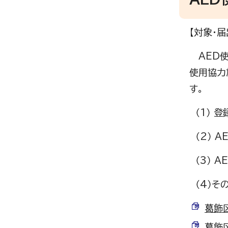
【対象・届
AED使
使用協力
す。
（1） 
（2） 
（3） 
（4）そ
葛飾区
葛飾区