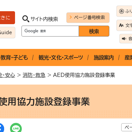
ふ
ページ番号検索
ときに
サイト内検索
文
Guide
・教育・子ども
観光・文化・スポーツ
施設案内
産
全・安心
>
消防・救急
> AED使用協力施設登録事業
D使用協力施設登録事業
ペ