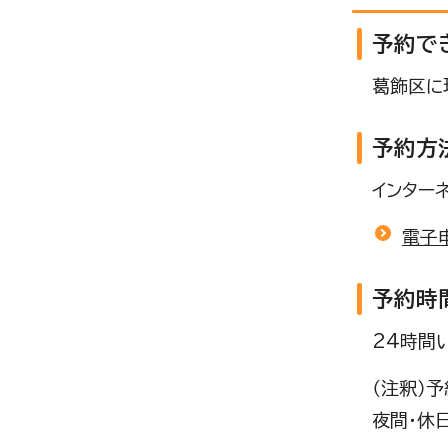
予約で
葛飾区に
予約方
インター
電子
予約時
24時間
（注釈）
夜間・休