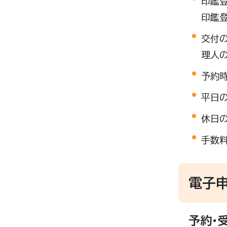
印鑑
印鑑登
交付
理人の
予約
平日
休日の
手数料
電子
予約・