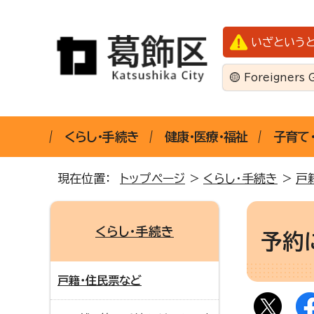
いざという
Foreigners 
くらし・手続き
健康・医療・福祉
子育て
現在位置：
トップページ
>
くらし・手続き
>
戸
くらし・手続き
予約
戸籍・住民票など