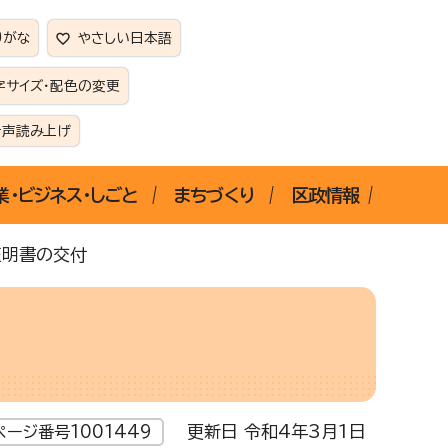
りがな
やさしい日本語
字サイズ・配色の変更
音声読み上げ
業・ビジネス・しごと
まちづくり
区政情報
証明書の交付
更新日 令和4年3月1日
ページ番号1001449