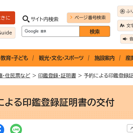
ふ
ページ番号検索
ときに
サイト内検索
文
Guide
・教育・子ども
観光・文化・スポーツ
施設案内
産
籍・住民票など
>
印鑑登録・証明書
> 予約による印鑑登録
による印鑑登録証明書の交付