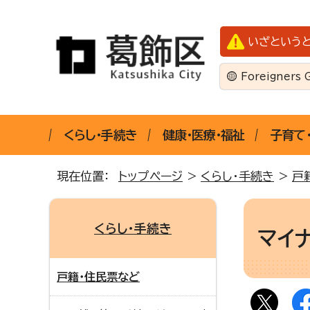
いざという
Foreigners 
くらし・手続き
健康・医療・福祉
子育て
現在位置：
トップページ
>
くらし・手続き
>
戸
くらし・手続き
マイ
戸籍・住民票など