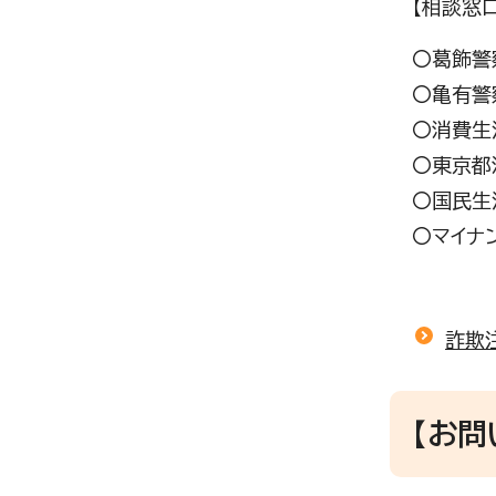
【相談窓口
〇葛飾警察
〇亀有警察
〇消費生活
〇東京都
〇国民生
〇マイナ
詐欺
【お問