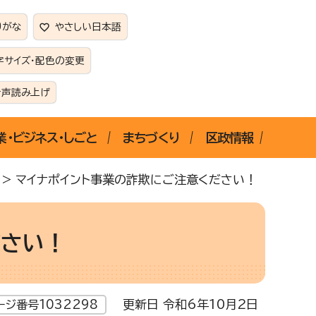
りがな
やさしい日本語
字サイズ・配色の変更
音声読み上げ
業・ビジネス・しごと
まちづくり
区政情報
> マイナポイント事業の詐欺にご注意ください！
ださい！
更新日 令和6年10月2日
ージ番号1032298