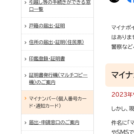
引越し等の手続きができる窓
口一覧
戸籍の届出・証明
マイナポ
はありま
住所の届出・証明（住民票）
警察など
印鑑登録・証明書
マイ
証明書発行機（マルチコピー
機）のご案内
2023
マイナンバー（個人番号カー
ド・通知カード）
しかし、
届出・申請窓口のご案内
件名に「
やSMS