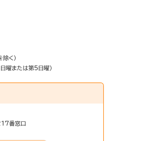
を除く）
4日曜または第5日曜）
217番窓口