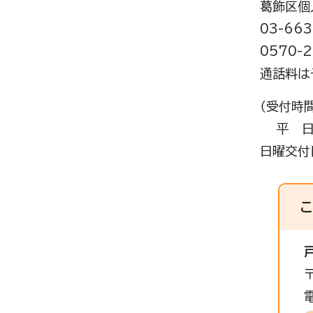
葛飾区個
03-663
0570-
通話料は
（受付時間
平 日 
日曜交付