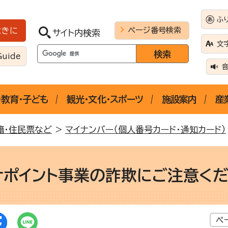
ふ
ページ番号検索
ときに
サイト内検索
文
Guide
・教育・子ども
観光・文化・スポーツ
施設案内
産
籍・住民票など
>
マイナンバー（個人番号カード・通知カード）
ナポイント事業の詐欺にご注意く
ペ