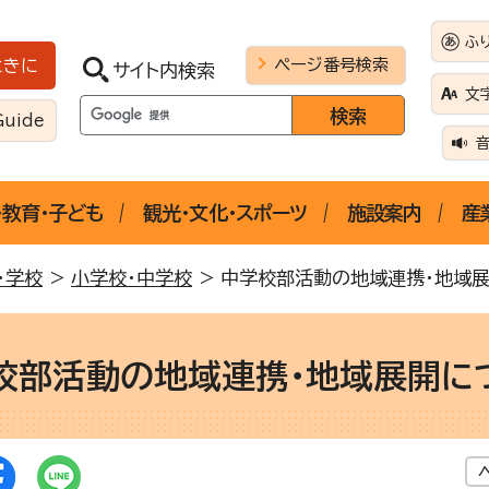
ふ
ページ番号検索
ときに
サイト内検索
文
Guide
・教育・子ども
観光・文化・スポーツ
施設案内
産
・学校
>
小学校・中学校
> 中学校部活動の地域連携・地域
校部活動の地域連携・地域展開に