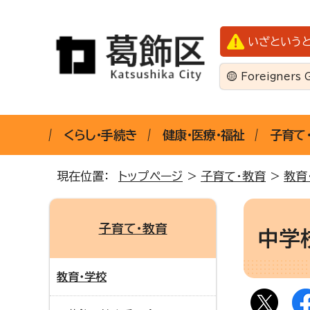
いざという
Foreigners 
くらし・手続き
健康・医療・福祉
子育て
現在位置：
トップページ
>
子育て・教育
>
教育
子育て・教育
中学
教育・学校