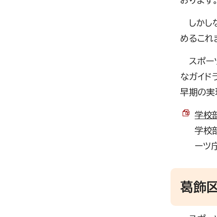
おります
しかしな
めるこれ
スポーツ
なガイド
早期の実
学校部
学校
ーツ
葛飾