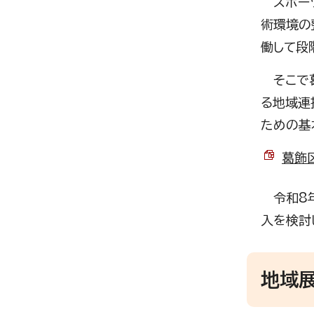
スポーツ
術環境の
働して段
そこで葛
る地域連
ための基
葛飾区
令和8年
入を検討
地域