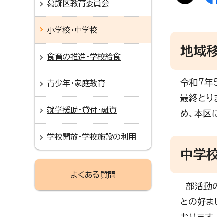
葛飾区教育委員会
小学校・中学校
地域
食育の推進・学校給食
令和7年
青少年・家庭教育
最終とり
就学援助・貸付・融資
め、本区
学校開放・学校施設の利用
中学
よくある質問
部活動の
との好ま