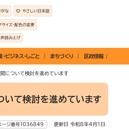
りがな
やさしい日本語
字サイズ・配色の変更
音声読み上げ
業・ビジネス・しごと
まちづくり
区政情報
展開について検討を進めています
ついて検討を進めています
更新日 令和8年4月1日
ページ番号1036849