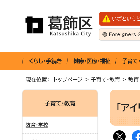
いざという
Foreigners 
くらし・手続き
健康・医療・福祉
子育て
現在位置：
トップページ
>
子育て・教育
>
教育
子育て・教育
「ア
教育・学校