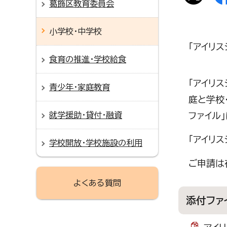
葛飾区教育委員会
小学校・中学校
「アイリ
食育の推進・学校給食
「アイリ
青少年・家庭教育
庭と学校
就学援助・貸付・融資
ファイル
「アイリ
学校開放・学校施設の利用
ご申請は
よくある質問
添付ファ