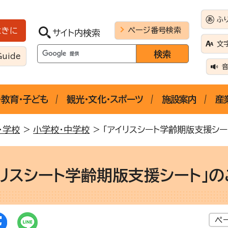
ふ
ページ番号検索
ときに
サイト内検索
文
Guide
・教育・子ども
観光・文化・スポーツ
施設案内
産
・学校
>
小学校・中学校
> 「アイリスシート学齢期版支援シ
イリスシート学齢期版支援シート」
ペ