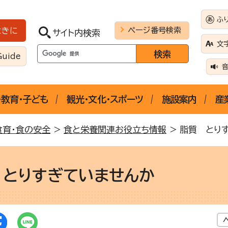
ふ
ページ番号検索
ときに
サイト内検索
文
Guide
・教育・子ども
観光・文化・スポーツ
施設案内
産
食育・食の安全
>
食と栄養関連お役立ち情報
> 脂質 とり
 とりすぎていませんか