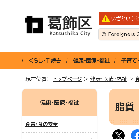
いざという
Foreigners 
くらし・手続き
健康・医療・福祉
子育て
現在位置：
トップページ
>
健康・医療・福祉
>
健康・医療・福祉
脂質
食育・食の安全