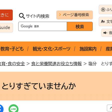
ふ
ページ番号検索
ときに
サイト内検索
文
Guide
・教育・子ども
観光・文化・スポーツ
施設案内
産
食育・食の安全
>
食と栄養関連お役立ち情報
> 塩分 とり
 とりすぎていませんか