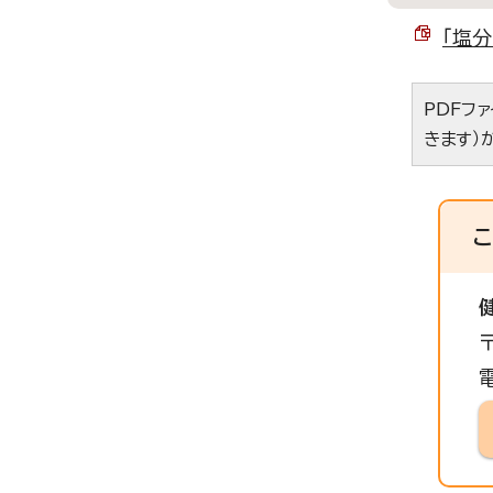
「塩分
PDFフ
きます）