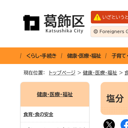
いざという
Foreigners 
くらし・手続き
健康・医療・福祉
子育て
現在位置：
トップページ
>
健康・医療・福祉
>
健康・医療・福祉
塩分
食育・食の安全