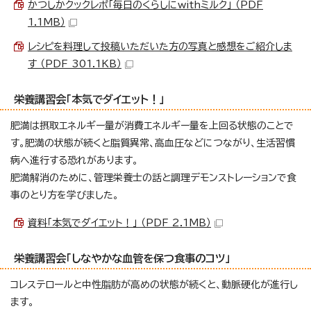
かつしかクックレポ「毎日のくらしにwithミルク」 （PDF
1.1MB）
レシピを料理して投稿いただいた方の写真と感想をご紹介しま
す （PDF 301.1KB）
栄養講習会「本気でダイエット！」
肥満は摂取エネルギー量が消費エネルギー量を上回る状態のことで
す。肥満の状態が続くと脂質異常、高血圧などにつながり、生活習慣
病へ進行する恐れがあります。
肥満解消のために、管理栄養士の話と調理デモンストレーションで食
事のとり方を学びました。
資料「本気でダイエット！」 （PDF 2.1MB）
栄養講習会「しなやかな血管を保つ食事のコツ」
コレステロールと中性脂肪が高めの状態が続くと、動脈硬化が進行し
ます。