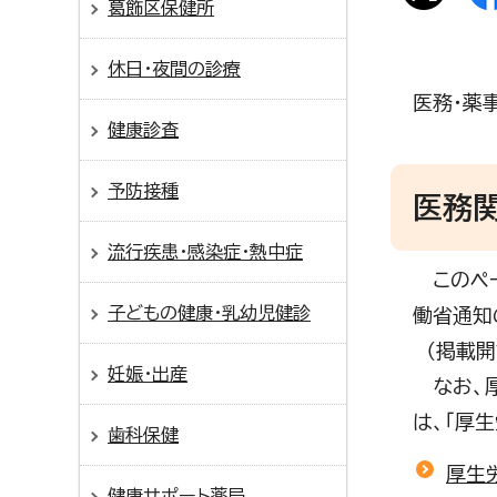
葛飾区保健所
休日・夜間の診療
医務・薬
健康診査
予防接種
医務
流行疾患・感染症・熱中症
このペー
子どもの健康・乳幼児健診
働省通知
（掲載開
妊娠・出産
なお、厚
は、「厚
歯科保健
厚生
健康サポート薬局