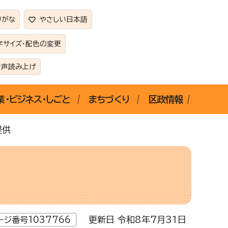
りがな
やさしい日本語
字サイズ・配色の変更
音声読み上げ
業・ビジネス・しごと
まちづくり
区政情報
提供
更新日 令和8年7月31日
ージ番号1037766