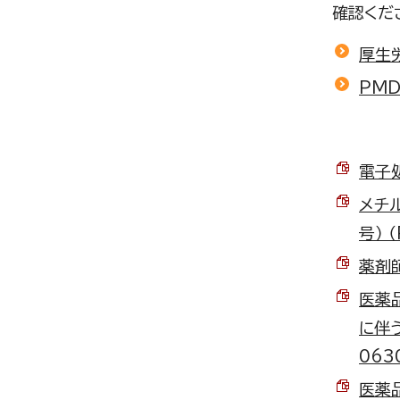
確認くだ
厚生
PM
電子
メチ
号） 
薬剤師
医薬
に伴
063
医薬