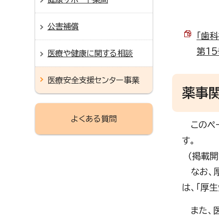
公害補償
「歯
第15
医療や健康に関する相談
医療安全支援センター事業
薬事
よくある質問
このペー
す。
（掲載開
なお、厚
は、「厚
また、医