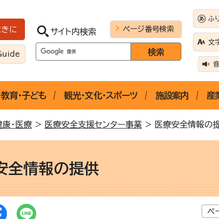
ふ
ページ番号検索
ときに
サイト内検索
文
Guide
・教育・子ども
観光・文化・スポーツ
施設案内
産
健康・医療
>
医療安全支援センター事業
> 医療安全情報の
安全情報の提供
ペ