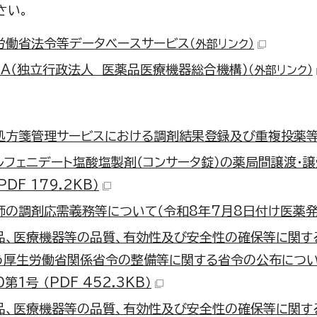
さい。
労働省法令等データベースサービス
（外部リンク）
DA（独立行政法人 医薬品医療機器総合機構）
（外部リンク）
処方箋管理サービスにおける調剤結果登録及び重複投薬等チェッ
ルフェニデート塩酸塩製剤（コンサータ錠）の薬局間譲渡・譲
（PDF 179.2KB）
の調剤応需義務等について（令和8年7月8日付け医薬発070
品、医療機器等の品質、有効性及び安全性の確保等に関す
う厚生労働省関係省令の整備等に関する省令の公布について
0第1号 （PDF 452.3KB）
品、医療機器等の品質、有効性及び安全性の確保等に関す