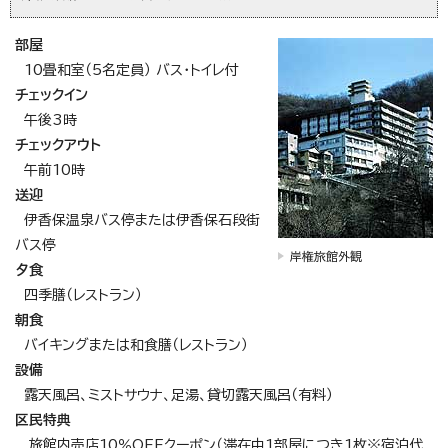
部屋
10畳和室（5名定員） バス・トイレ付
チェックイン
午後3時
チェックアウト
午前10時
送迎
伊香保温泉バス停または伊香保石段街
バス停
岸権旅館外観
夕食
四季膳（レストラン）
朝食
バイキングまたは和食膳（レストラン）
設備
露天風呂、ミストサウナ、足湯、貸切露天風呂（有料）
区民特典
旅館内売店10％OFFクーポン（滞在中1部屋につき1枚※宿泊代