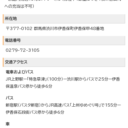
への充当は不可）
所在地
〒377-0102 群馬県渋川市伊香保町伊香保甲48番地
電話番号
0279-72-3105
交通アクセス
電車およびバス
JR上野駅ー「特急草津」（100分）ー渋川駅からバスで25分ー伊香
保温泉バス停から徒歩6分
バス
新宿駅（バスタ新宿）からJR高速バス「上州ゆめぐり号」で155分ー
伊香保石段街バス停から徒歩6分
車