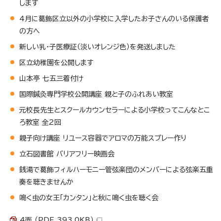
します
4月に葛飾区立以外の小学校に入学したお子さんのいる保護者
の方へ
新しい乳・子医療証（淡いオレンジ色）を発送しました
区立幼稚園を公開します
山本亭 七五三着付け
国際鍼灸専門学校公開講座 親と子のふれあい教室
元校長先生とスクールカウンセラーによる小学校ってこんなとこ
ろ教室 全2回
親子向け講座 リユース容器でアロマの万能スプレー作り
立石図書館 バリアフリー映画会
銭湯で葛飾フィルハーモニー管弦楽団のメンバーによる弦楽五重
奏を聴きませんか
鳴く虫の女王「カンタン」と秋に鳴く虫を聴く会
4面 （PDF 393.0KB）