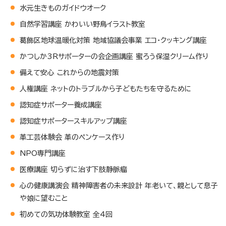
水元生きものガイドウオーク
自然学習講座 かわいい野鳥イラスト教室
葛飾区地球温暖化対策 地域協議会事業 エコ・クッキング講座
かつしか3Rサポーターの会企画講座 蜜ろう保湿クリーム作り
備えて安心 これからの地震対策
人権講座 ネットのトラブルから子どもたちを守るために
認知症サポーター養成講座
認知症サポータースキルアップ講座
革工芸体験会 革のペンケース作り
NPO専門講座
医療講座 切らずに治す下肢静脈瘤
心の健康講演会 精神障害者の未来設計 年老いて、親として息子
や娘に望むこと
初めての気功体験教室 全4回