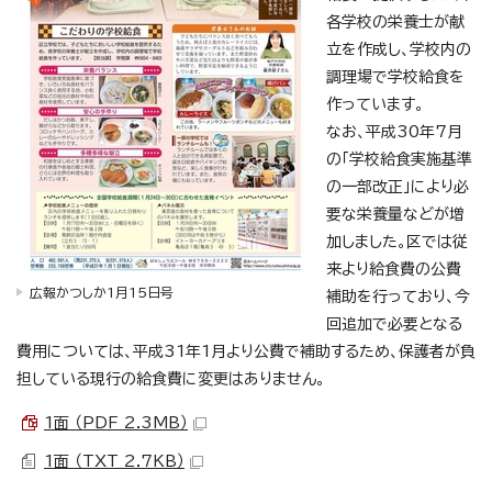
各学校の栄養士が献
立を作成し、学校内の
調理場で学校給食を
作っています。
なお、平成30年7月
の「学校給食実施基準
の一部改正」により必
要な栄養量などが増
加しました。区では従
来より給食費の公費
広報かつしか1月15日号
補助を行っており、今
回追加で必要となる
費用については、平成31年1月より公費で補助するため、保護者が負
担している現行の給食費に変更はありません。
1面 （PDF 2.3MB）
1面 （TXT 2.7KB）