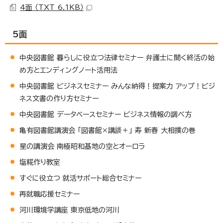
4面 （TXT 6.1KB）
5面
中央図書館 暮らしに役立つ法律セミナー 弁護士に聞く終活の始
め方とエンディングノート活用法
中央図書館 ビジネスセミナー みんな納得！提案力 アップ！ビジ
ネス文書の作り方セミナー
中央図書館 データベースセミナー ビジネス情報の調べ方
亀有図書館講演会 「図書館×講談＋」 寿 新春 大相撲の巻
星の講演会 南極昭和基地の空とオーロラ
塩糀作り教室
すぐに役立つ 就活サポート総合セミナー
再就職応援セミナー
河川環境学講座 東京低地の河川