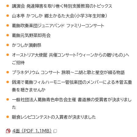
講演会 発達障害を取り巻く特別支援教育のトピックス
山本亭 かつしか 郷土かるた大会（小学3年生対象）
葛飾吹奏楽団ジュニアバンド ファミリーコンサート
葛飾元気野菜即売会
かつしか演劇祭
オーストリア大使館 共催コンサート「ウィーンからの贈りもの」へ
ご招待
プラネタリウム コンサート 旅唄～二胡と歌と星空が綴る物語
銭湯で葛飾フィルハーモニー管弦楽団のメンバーによる木管五重
奏を聴きませんか
一般社団法人葛飾青色申告会主催 書道展の受賞者が決まりまし
た
朝食レシピコンテストの入賞者が決まりました
4面 （PDF 1.1MB）