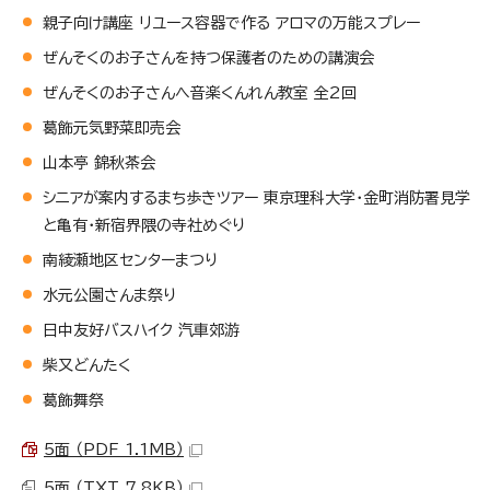
親子向け講座 リユース容器で作る アロマの万能スプレー
ぜんそくのお子さんを持つ保護者のための講演会
ぜんそくのお子さんへ音楽くんれん教室 全2回
葛飾元気野菜即売会
山本亭 錦秋茶会
シニアが案内するまち歩きツアー 東京理科大学・金町消防署見学
と亀有・新宿界隈の寺社めぐり
南綾瀬地区センターまつり
水元公園さんま祭り
日中友好バスハイク 汽車郊游
柴又どんたく
葛飾舞祭
5面 （PDF 1.1MB）
5面 （TXT 7.8KB）