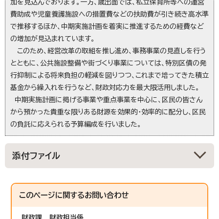
加を見込んでおります。一方、歳出面では、私立保育所等への運営
費助成や児童養護施設への措置費などの扶助費が引き続き高水準
で推移するほか、中期実施計画を着実に推進するための経費など
の増加が見込まれています。
このため、経営改革の取組を推し進め、事務事業の見直しを行う
とともに、公共施設整備や街づくり事業については、特別区債の発
行抑制による将来負担の軽減を図りつつ、これまで培ってきた積立
基金から繰入れを行うなど、財政対応力を最大限活用しました。
中期実施計画に掲げる事業や重点事業を中心に、区民の皆さん
から預かった貴重な限りある財源を効果的・効率的に配分し、区民
の負託に応えられる予算編成を行いました。
添付ファイル
このページに関する
お問い合わせ
財政課
財政担当係