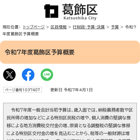
現在位置：
トップページ
>
区政情報
>
行財政・予算・決算
>
予算
> 令和7
年度葛飾区予算概要
令和7年度葛飾区予算概要
更新日 令和7年4月1日
ページ番号1037487
令和7年度一般会計当初予算は、歳入面では、納税義務者数や区
民所得の増加などによる特別区民税の増や、個人消費の堅調な推
移による地方消費税交付金の増、原資となる調整税の堅調な推移
による特別区交付金の増を見込むことから、税等の一般財源は増