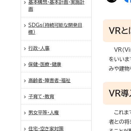
基本構想・基本計画・実施計
画
SDGs（持続可能な開発目
VRと
標）
行政・人事
VR（Vi
をいいま
保健・医療・健康
みや建物
高齢者・障害者・福祉
VR導
子育て・教育
これまで
男女平等・人権
者との将
住宅・空き家対策