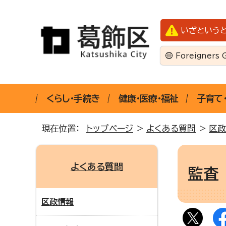
いざという
Foreigners 
くらし・手続き
健康・医療・福祉
子育て
現在位置：
トップページ
>
よくある質問
>
区政
よくある質問
監査
区政情報