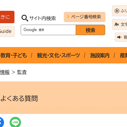
ふ
ページ番号検索
ときに
サイト内検索
文
Guide
・教育・子ども
観光・文化・スポーツ
施設案内
産
情報
> 監査
よくある質問