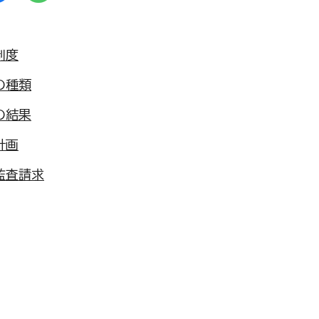
制度
の種類
の結果
計画
監査請求