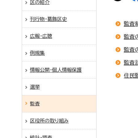
区の紹介
刊行物・葛飾区史
監査
広報・広聴
監査
監査
例規集
監査
情報公開・個人情報保護
住民
選挙
監査
区役所の取り組み
統計・調査