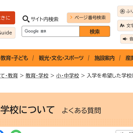
ふ
ページ番号検索
ときに
サイト内検索
文
Guide
・教育・子ども
観光・文化・スポーツ
施設案内
産
て・教育
>
教育・学校
>
小・中学校
> 入学を希望した学校
中学校について
よくある質問