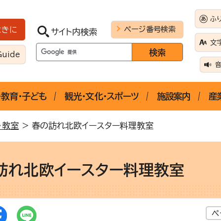
ふ
ページ番号検索
ときに
サイト内検索
文
Guide
・教育・子ども
観光・文化・スポーツ
施設案内
産
・教室
> 春の訪れ北欧イースター料理教室
訪れ北欧イースター料理教室
ペ