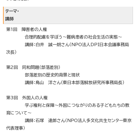
テーマ・
講師
第1回 障害者の人権
合理的配慮を学ぼう～難病患者の社会生活の実態～
講師：白井 誠一朗さん（NPO法人DPI日本会議事務局
次長）
第2回 同和問題（部落差別）
部落差別の歴史的背景と現状
講師：鳥山 洋さん（東日本部落解放研究所事務局長）
第3回 外国人の人権
学ぶ権利と保障～外国につながりのある子どもたちの教
育について～
講師：石塚 達郎さん（NPO法人多文化共生センター東京
代表理事）