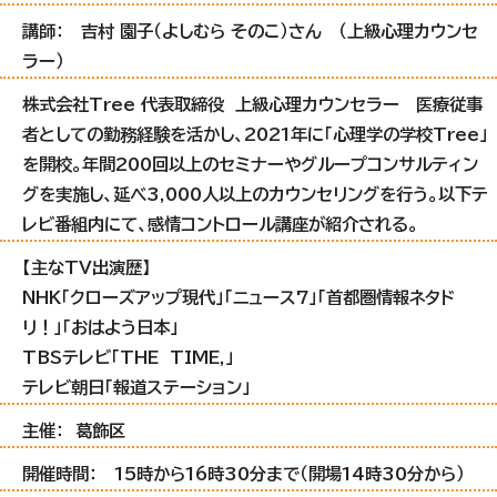
講師： 吉村 園子（よしむら そのこ）さん （上級心理カウンセ
ラー）
株式会社Tree 代表取締役 上級心理カウンセラー 医療従事
者としての勤務経験を活かし、2021年に「心理学の学校Tree」
を開校。年間200回以上のセミナーやグループコンサルティン
グを実施し、延べ3,000人以上のカウンセリングを行う。以下テ
レビ番組内にて、感情コントロール講座が紹介される。
【主なTV出演歴】
NHK「クローズアップ現代」「ニュース7」「首都圏情報ネタド
リ！」「おはよう日本」
TBSテレビ「THE TIME,」
テレビ朝日「報道ステーション」
主催： 葛飾区
開催時間： 15時から16時30分まで（開場14時30分から）