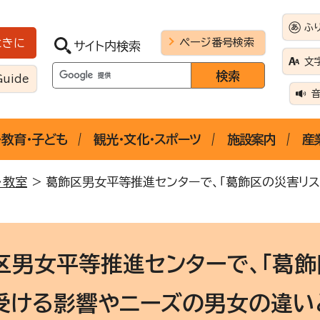
ふ
ページ番号検索
ときに
サイト内検索
文
Guide
・教育・子ども
観光・文化・スポーツ
施設案内
産
・教室
> 葛飾区男女平等推進センターで、「葛飾区の災害リ
区男女平等推進センターで、「葛
受ける影響やニーズの男女の違い