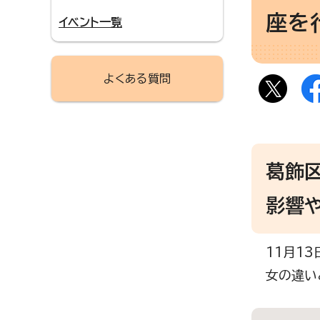
座を
イベント一覧
よくある質問
葛飾
影響
11月1
女の違い