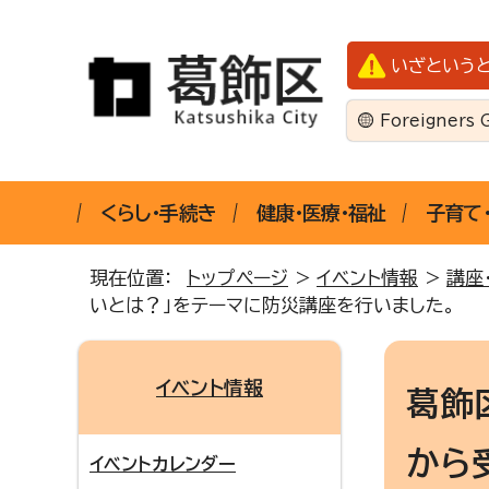
いざという
Foreigners 
くらし・手続き
健康・医療・福祉
子育て
現在位置：
トップページ
>
イベント情報
>
講座
いとは？」をテーマに防災講座を行いました。
イベント情報
葛飾
から
イベントカレンダー