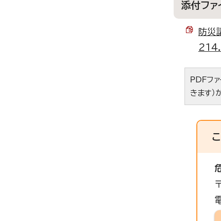
添付ファ
防災
214
PDFフ
きます）