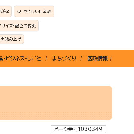
りがな
やさしい日本語
字サイズ・配色の変更
音声読み上げ
業・ビジネス・しごと
まちづくり
区政情報
ページ番号1030349