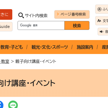
ふ
ページ番号検索
ときに
サイト内検索
文
Guide
・教育・子ども
観光・文化・スポーツ
施設案内
産
・教室
> 親子向け講座・イベント
向け講座・イベント