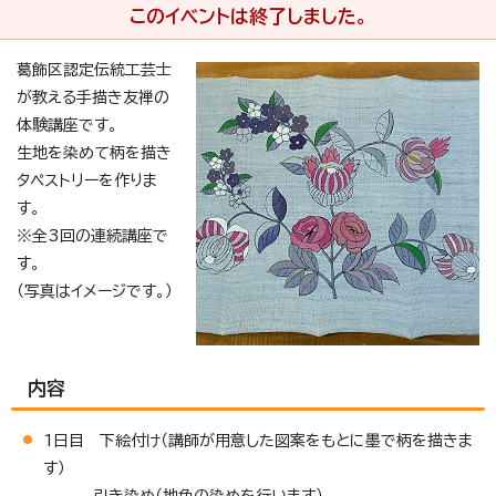
このイベントは終了しました。
葛飾区認定伝統工芸士
が教える手描き友禅の
体験講座です。
生地を染めて柄を描き
タペストリーを作りま
す。
※全3回の連続講座で
す。
（写真はイメージです。）
内容
1日目 下絵付け（講師が用意した図案をもとに墨で柄を描きま
す）
引き染め（地色の染めを行います）