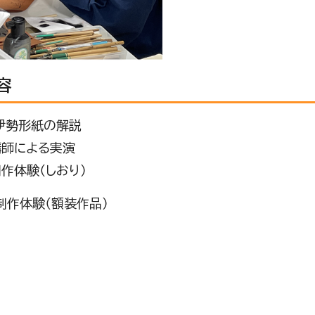
容
伊勢形紙の解説
による実演
験（しおり）
制作体験（額装作品）