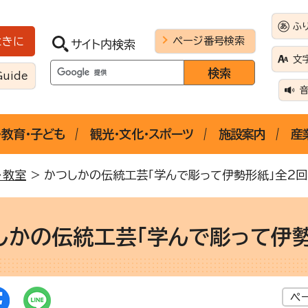
ふ
ページ番号検索
ときに
サイト内検索
文
Guide
・教育・子ども
観光・文化・スポーツ
施設案内
産
・教室
> かつしかの伝統工芸「学んで彫って伊勢形紙」全2回
しかの伝統工芸「学んで彫って伊勢
ペ