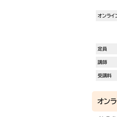
オンライ
定員
講師
受講料
オン