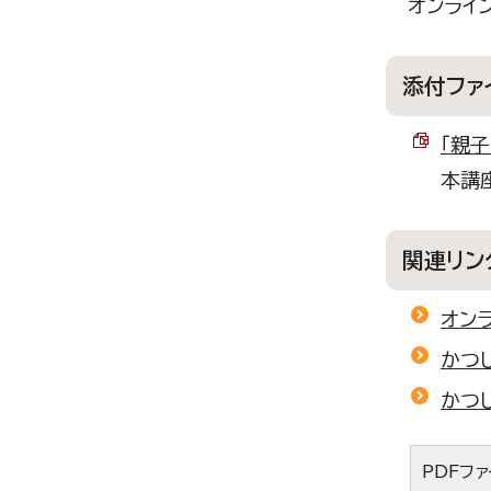
オンライ
添付ファ
「親子
本講
関連リン
オン
かつ
かつ
PDFフ