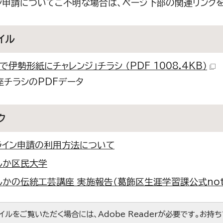
ン申請についてご不明な場合は、ページ下部の関連リンク
イル
で伊勢形紙にチャレンジ」チラシ （PDF 1008.4KB）
座チラシのPDFデータ
ク
ライン申請の利用方法について
しか区民大学
しかの伝統工芸講座 実施報告（葛飾区生涯学習課公式not
ァイルをご覧いただく場合には、Adobe Readerが必要です。お持