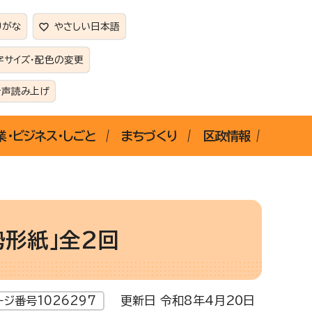
りがな
やさしい日本語
字サイズ・配色の変更
音声読み上げ
業・ビジネス・しごと
まちづくり
区政情報
形紙」全2回
更新日 令和8年4月20日
ージ番号1026297