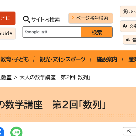
ふ
ページ番号検索
ときに
サイト内検索
文
Guide
・教育・子ども
観光・文化・スポーツ
施設案内
産
・教室
> 大人の数学講座 第2回「数列」
の数学講座 第2回「数列」
ペー