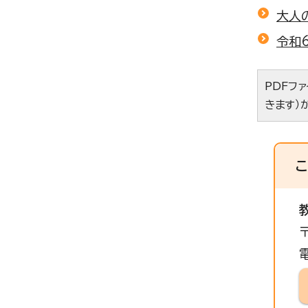
大人
令和
PDFフ
きます）