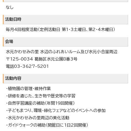
なし
活動日時
毎月4回程度活動（定例活動日 第1・3土曜日、第2・4木曜日）
会場
水元かわせみの里 水辺のふれあいルーム及び水元小合溜周辺
〒125-0034 葛飾区水元公園8番3号
電話03-3627-5201
活動内容
・植物園の管理・維持作業
・研修を通じた、生き物や歴史等の学習
・自然学習講座の補助（年間19回開催）
・子どもまつり、環境・緑化フェアなどのイベントへの参加
・水元かわせみの里周辺の美化活動
・ガイドウォークの補助（開館日に1日2回開催）