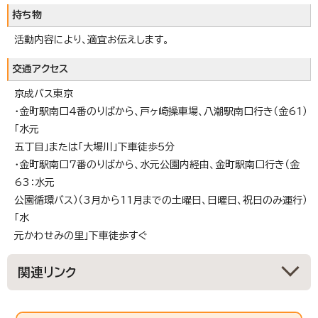
持ち物
活動内容により、適宜お伝えします。
交通アクセス
京成バス東京
・金町駅南口4番のりばから、戸ヶ崎操車場、八潮駅南口行き（金61）
「水元
五丁目」または「大場川」下車徒歩5分
・金町駅南口7番のりばから、水元公園内経由、金町駅南口行き（金
63：水元
公園循環バス）（3月から11月までの土曜日、日曜日、祝日のみ運行）
「水
元かわせみの里」下車徒歩すぐ
関連リンク